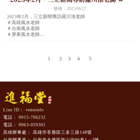
雄風水老師 ＃台南風水老師 ＃屏東風水老師
發佈：2025/06/27
＃高雄嬰兒命名 ＃台南嬰兒命名 ＃屏東嬰兒
2023年2月，三立新聞專訪羅川淮老師
＃高雄風水老師
命名
＃台南風水老師
＃屏東風水老師
＃高雄嬰兒命名
＃台南嬰兒命名
3
1
2
4
5
vensonlo
0915-706232
0963-059301
高雄市苓雅區三多三路148號
台南市永康區崑山街96巷1－2號