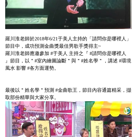
羅川淮老師於2018年6/21于美人主持的「請問你是哪裡人」
節目中，成功預測金曲獎最佳男歌手獎得主~
羅川淮老師應邀參加 #于美人 主持之『 #請問你是哪裡人
』節目，以＂#室內繪圖論斷＂與＂#姓名學＂，講述 #環境
風水 影響 #各方面運勢。
最後以＂姓名學＂預測 #金曲歌王，節目內容通篇精采，擷
取部份精華與大家分享。