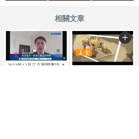
2023年12月三立新聞專訪 ＃
2021年9月 年代東風電視「樂
高雄風水老師 ＃台南風水老
活搜查線」節目專訪華人風水
師 ＃屏東風水老師 ＃高雄嬰
界首創－「陽宅風水室內繪圖
兒命名 ＃台南嬰兒命名 ＃屏
論斷」的羅川淮大師。
東嬰兒命名